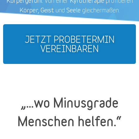
Körpergefühl.
Kyrotherapie
Von einer
profitieren
Körper, Geist
Seele
und
gleichermaßen.
JETZT PROBETERMIN
VEREINBAREN
„…wo Minusgrade
Menschen helfen.“