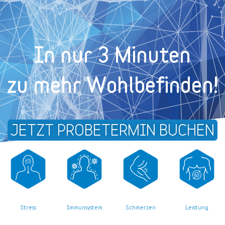
In nur 3 Minuten
zu mehr Wohl­befinden!
JETZT PROBETERMIN BUCHEN
Stress
Leistung
Immunsystem
Schmerzen