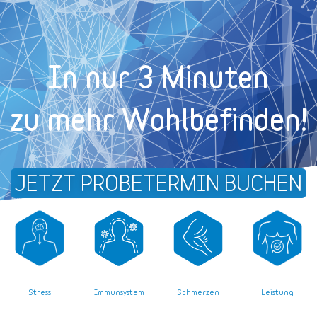
In nur 3 Minuten
zu mehr Wohl­befinden!
JETZT PROBETERMIN BUCHEN
Stress
Leistung
Immunsystem
Schmerzen