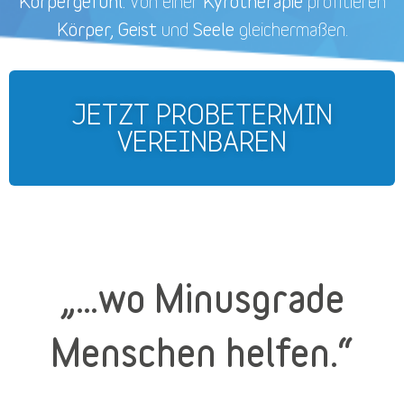
Körpergefühl.
Kyrotherapie
Von einer
profitieren
Körper, Geist
Seele
und
gleichermaßen.
JETZT PROBETERMIN
VEREINBAREN
„…wo Minusgrade
Menschen helfen.“