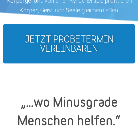
Körpergefühl.
Kyrotherapie
Von einer
profitieren
Körper, Geist
Seele
und
gleichermaßen.
JETZT PROBETERMIN
VEREINBAREN
„…wo Minusgrade
Menschen helfen.“