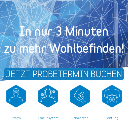
In nur 3 Minuten
zu mehr Wohl­befinden!
JETZT PROBETERMIN BUCHEN
Stress
Leistung
Immunsystem
Schmerzen