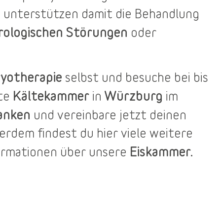
 unterstützen damit die Behandlung
rologischen Störungen
oder
yotherapie
selbst und besuche bei bis
Kältekammer
Würzburg
ste
in
im
anken
und vereinbare jetzt deinen
ßerdem findest du
hier
viele weitere
Eiskammer.
ormationen über unsere