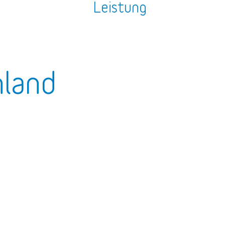
n
Leistung
nland