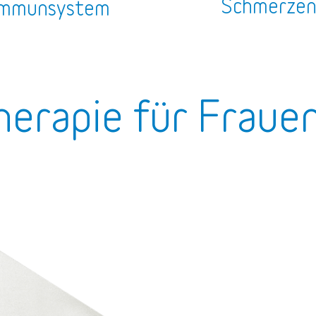
Schmerze
mmunsystem
herapie für Fraue