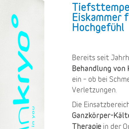
Tiefsttempe
Eiskammer f
Hochgefühl
Bereits seit Jah
Behandlung von
ein – ob bei Sch
Verletzungen.
Die
Einsatzbereic
Ganzkörper-Käl
Therapie
in der O