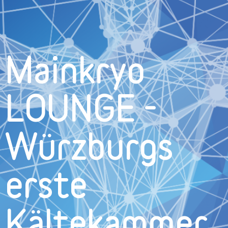
Mainkryo
LOUNGE -
Würzburgs
erste
Kältekammer