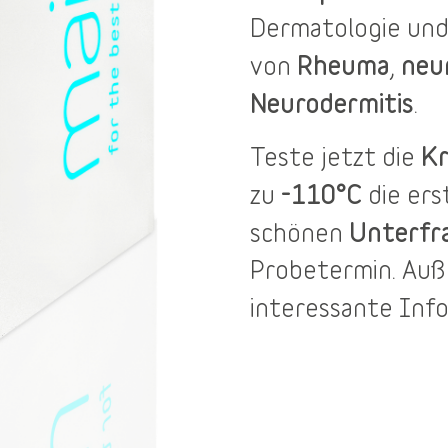
Dermatologie und
Rheuma
neu
von
,
Neurodermitis
.
Kr
Teste jetzt die
-110°C
zu
die er
Unterfr
schönen
Probetermin
. Au
interessante Inf