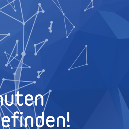
nuten
efinden!