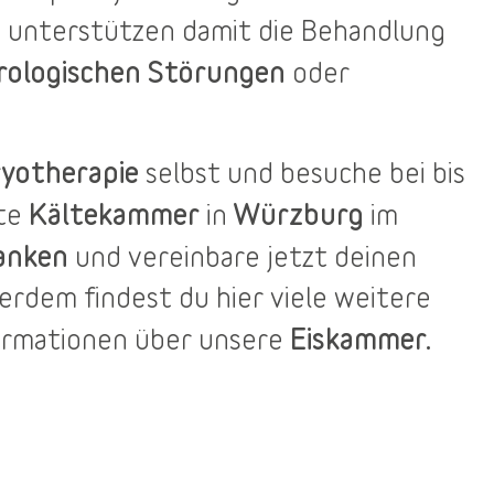
 unterstützen damit die Behandlung
rologischen Störungen
oder
yotherapie
selbst und besuche bei bis
Kältekammer
Würzburg
ste
in
im
anken
und vereinbare jetzt deinen
ßerdem findest du
hier
viele weitere
Eiskammer.
ormationen über unsere