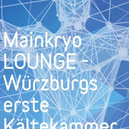
Mainkryo
LOUNGE -
Würzburgs
erste
Kältekammer