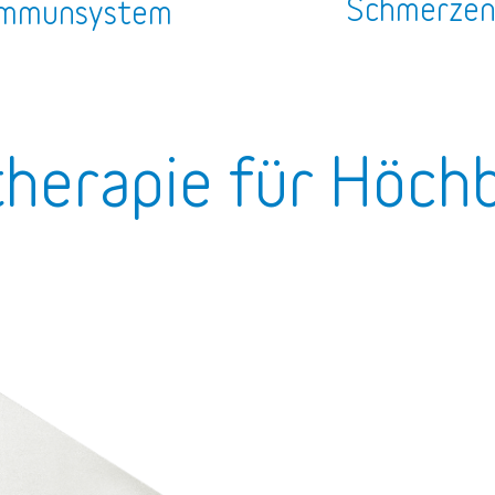
Schmerze
mmunsystem
therapie für Höch