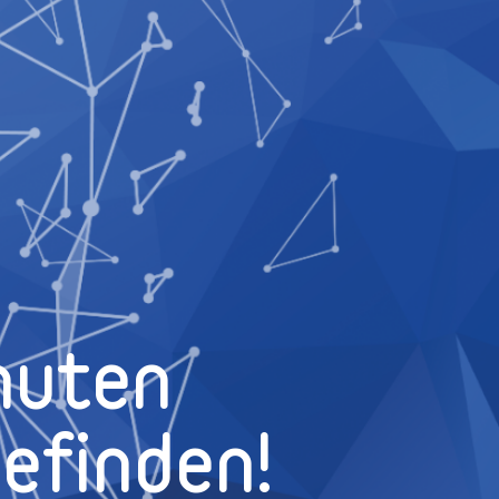
nuten
efinden!