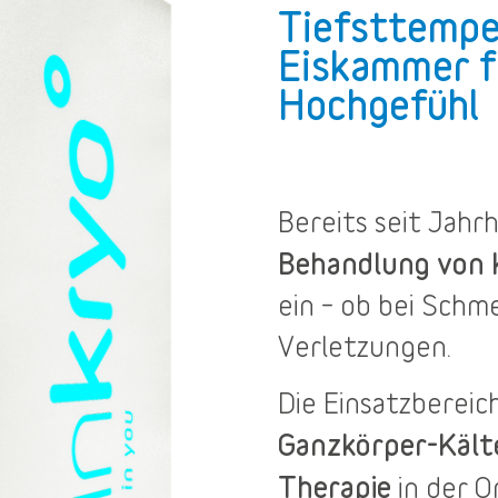
Tiefsttempe
Eiskammer f
Hochgefühl
Bereits seit Jah
Behandlung von
ein – ob bei Sch
Verletzungen.
Die
Einsatzbereic
Ganzkörper-Käl
Therapie
in der O