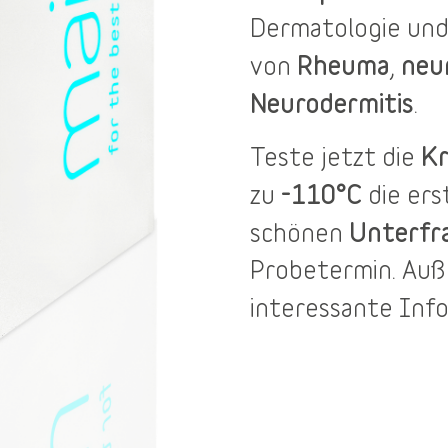
Dermatologie und
Rheuma
neu
von
,
Neurodermitis
.
Kr
Teste jetzt die
-110°C
zu
die er
Unterfr
schönen
Probetermin
. Au
interessante Inf