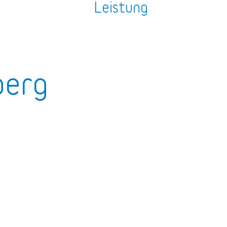
n
Leistung
berg