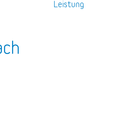
n
Leistung
ach