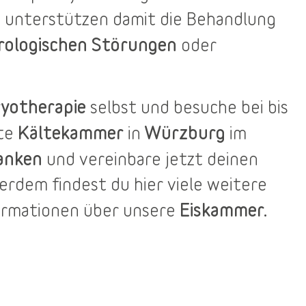
 unterstützen damit die Behandlung
rologischen Störungen
oder
yotherapie
selbst und besuche bei bis
Kältekammer
Würzburg
ste
in
im
anken
und vereinbare jetzt deinen
ßerdem findest du
hier
viele weitere
Eiskammer.
ormationen über unsere