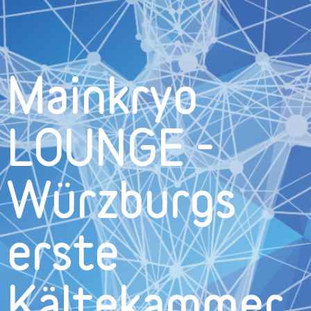
Mainkryo
LOUNGE -
Würzburgs
erste
Kältekammer