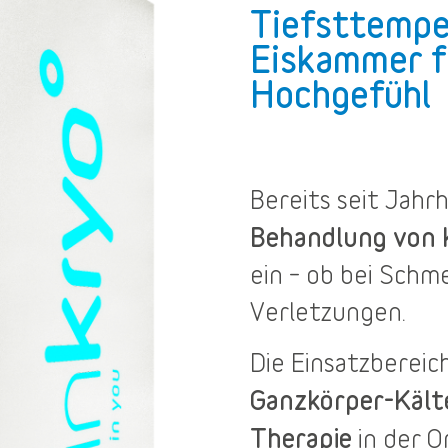
Tiefsttempe
Eiskammer f
Hochgefühl
Bereits seit Jah
Behandlung von
ein – ob bei Sch
Verletzungen.
Die
Einsatzbereic
Ganzkörper-Käl
Therapie
in der O