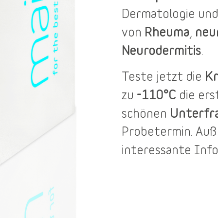
Dermatologie und
Rheuma
neu
von
,
Neurodermitis
.
Kr
Teste jetzt die
-110°C
zu
die er
Unterfr
schönen
Probetermin
. Au
interessante Inf