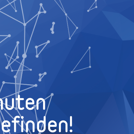
nuten
efinden!