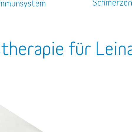
Schmerze
mmunsystem
stherapie für Lein