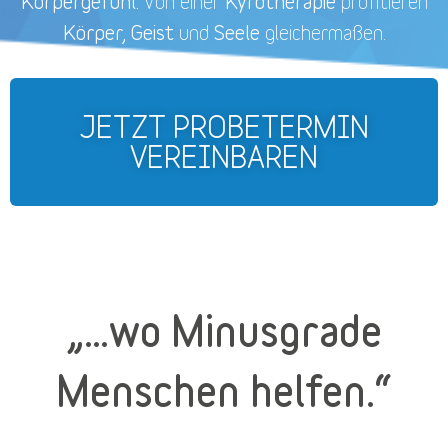
Körpergefühl.
Kyrotherapie
Von einer
profitieren
Körper, Geist
Seele
und
gleichermaßen.
JETZT PROBETERMIN
VEREINBAREN
„…wo Minusgrade
Menschen helfen.“