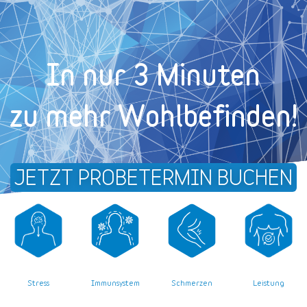
In nur 3 Minuten
zu mehr Wohl­befinden!
JETZT PROBETERMIN BUCHEN
Stress
Leistung
Immunsystem
Schmerzen