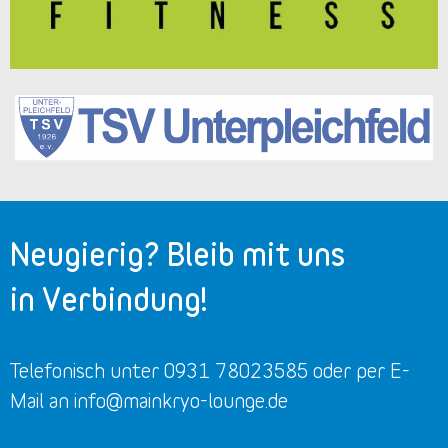
Neugierig? Bleib mit uns
in Verbindung!
Telefonisch unter 0931 78023585 oder per E-
Mail an info@mainkryo-lounge.de