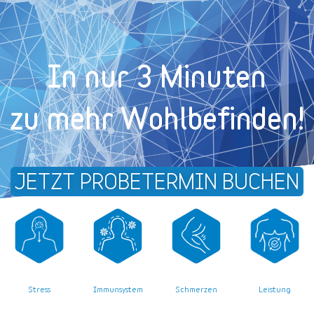
In nur 3 Minuten
zu mehr Wohl­befinden!
JETZT PROBETERMIN BUCHEN
Stress
Leistung
Immunsystem
Schmerzen