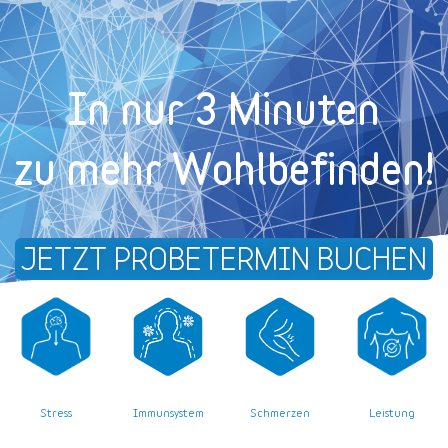
In nur 3 Minuten
zu mehr Wohl­befinden!
JETZT PROBETERMIN BUCHEN
Stress
Leistung
Immunsystem
Schmerzen