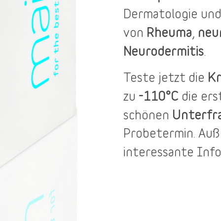
Dermatologie und
Rheuma
neu
von
,
Neurodermitis
.
Kr
Teste jetzt die
-110°C
zu
die er
Unterfr
schönen
Probetermin
. Au
interessante Inf