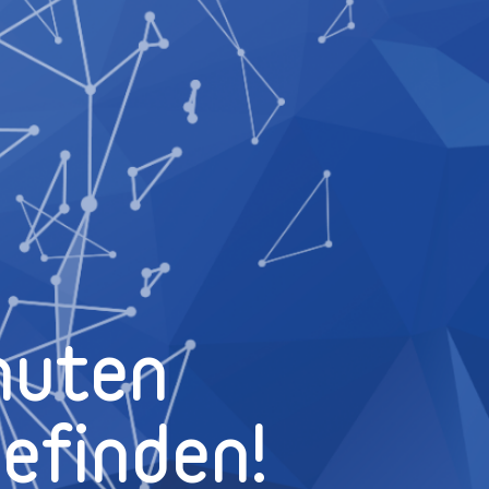
nuten
efinden!