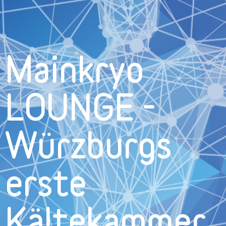
Mainkryo
LOUNGE -
Würzburgs
erste
Kältekammer