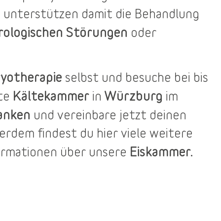
 unterstützen damit die Behandlung
rologischen Störungen
oder
yotherapie
selbst und besuche bei bis
Kältekammer
Würzburg
ste
in
im
anken
und vereinbare jetzt deinen
ßerdem findest du
hier
viele weitere
Eiskammer.
ormationen über unsere