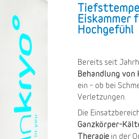
Tiefsttempe
Eiskammer f
Hochgefühl
Bereits seit Jah
Behandlung von
ein – ob bei Sch
Verletzungen.
Die
Einsatzbereic
Ganzkörper-Käl
Therapie
in der O