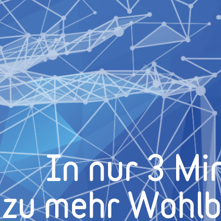
In nur 3 Mi
zu mehr Wohl­b