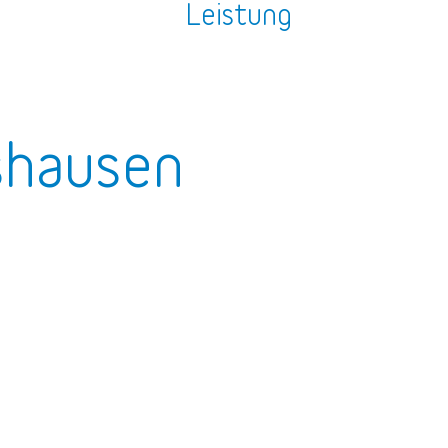
n
Leistung
shausen