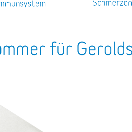
Schmerze
mmunsystem
ammer für Gerold