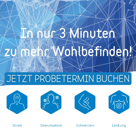
In nur 3 Minuten
zu mehr Wohl­befinden!
JETZT PROBETERMIN BUCHEN
Stress
Leistung
Immunsystem
Schmerzen