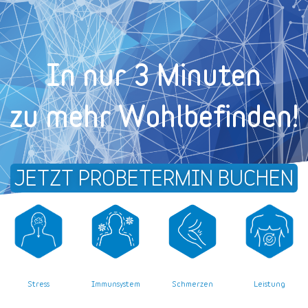
In nur 3 Minuten
zu mehr Wohl­befinden!
JETZT PROBETERMIN BUCHEN
Stress
Leistung
Immunsystem
Schmerzen