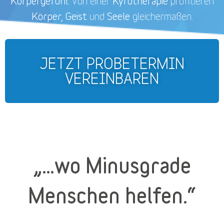
Körpergefühl.
Kyrotherapie
Von einer
profitieren
Körper, Geist
Seele
und
gleichermaßen.
JETZT PROBETERMIN
VEREINBAREN
„…wo Minusgrade
Menschen helfen.“