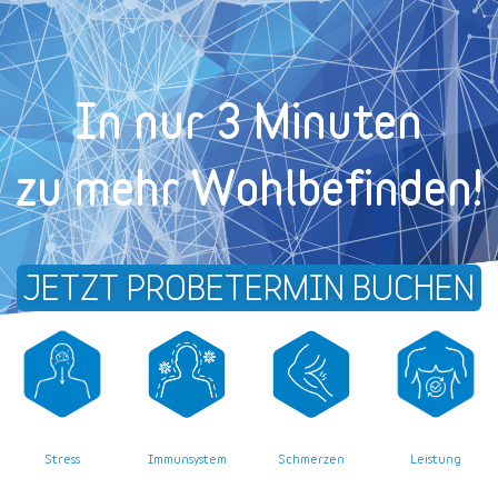
In nur 3 Minuten
zu mehr Wohl­befinden!
JETZT PROBETERMIN BUCHEN
Stress
Leistung
Immunsystem
Schmerzen