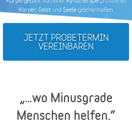
Körpergefühl.
Kyrotherapie
Von einer
profitieren
Körper, Geist
Seele
und
gleichermaßen.
JETZT PROBETERMIN
VEREINBAREN
„…wo Minusgrade
Menschen helfen.“