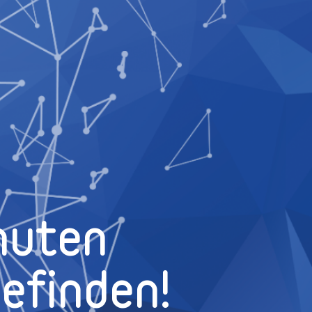
nuten
efinden!