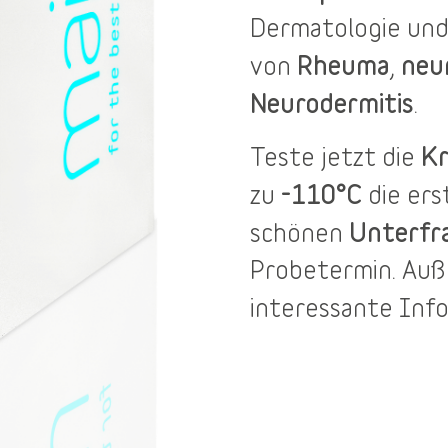
Dermatologie und
Rheuma
neu
von
,
Neurodermitis
.
Kr
Teste jetzt die
-110°C
zu
die er
Unterfr
schönen
Probetermin
. Au
interessante Inf