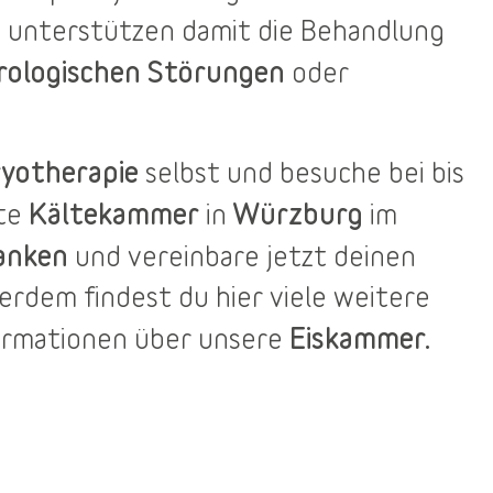
 unterstützen damit die Behandlung
rologischen Störungen
oder
yotherapie
selbst und besuche bei bis
Kältekammer
Würzburg
ste
in
im
anken
und vereinbare jetzt deinen
ßerdem findest du
hier
viele weitere
Eiskammer.
ormationen über unsere