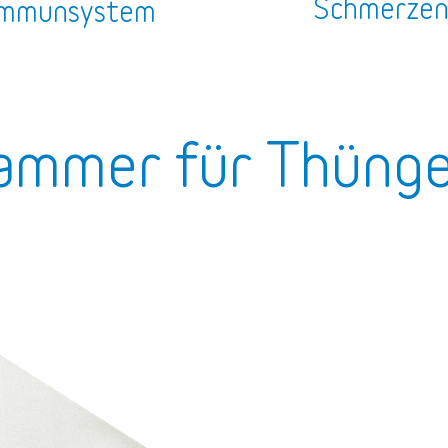
Schmerze
mmunsystem
ammer für Thüng