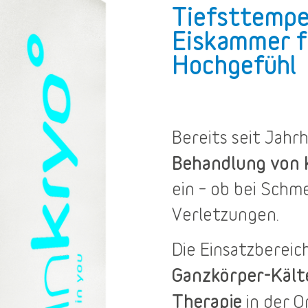
Tiefsttempe
Eiskammer f
Hochgefühl
Bereits seit Jah
Behandlung von
ein – ob bei Sch
Verletzungen.
Die
Einsatzbereic
Ganzkörper-Käl
Therapie
in der O