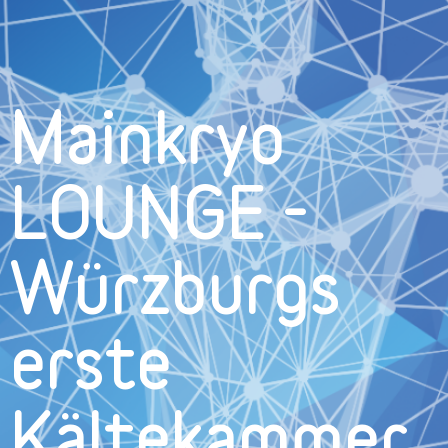
Mainkryo
LOUNGE -
Würzburgs
erste
Kältekammer