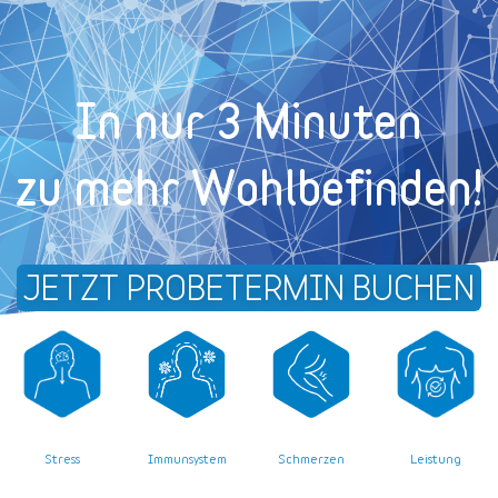
In nur 3 Minuten
zu mehr Wohl­befinden!
JETZT PROBETERMIN BUCHEN
Stress
Leistung
Immunsystem
Schmerzen