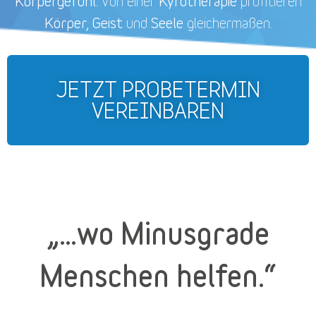
Körpergefühl.
Kyrotherapie
Von einer
profitieren
Körper, Geist
Seele
und
gleichermaßen.
JETZT PROBETERMIN
VEREINBAREN
„…wo Minusgrade
Menschen helfen.“