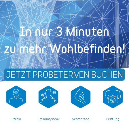
In nur 3 Minuten
zu mehr Wohl­befinden!
JETZT PROBETERMIN BUCHEN
Stress
Leistung
Immunsystem
Schmerzen