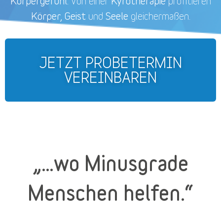
Körpergefühl.
Kyrotherapie
Von einer
profitieren
Körper, Geist
Seele
und
gleichermaßen.
JETZT PROBETERMIN
VEREINBAREN
„…wo Minusgrade
Menschen helfen.“