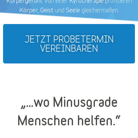
Körpergefühl.
Kyrotherapie
Von einer
profitieren
Körper, Geist
Seele
und
gleichermaßen.
JETZT PROBETERMIN
VEREINBAREN
„…wo Minusgrade
Menschen helfen.“