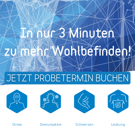
In nur 3 Minuten
zu mehr Wohl­befinden!
JETZT PROBETERMIN BUCHEN
Stress
Leistung
Immunsystem
Schmerzen