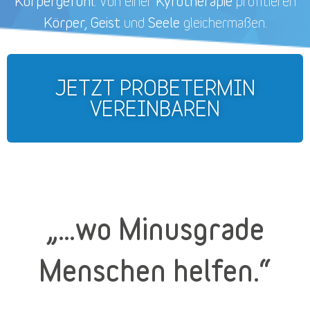
Körpergefühl.
Kyrotherapie
Von einer
profitieren
Körper, Geist
Seele
und
gleichermaßen.
JETZT PROBETERMIN
VEREINBAREN
„…wo Minusgrade
Menschen helfen.“