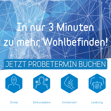
In nur 3 Minuten
zu mehr Wohl­befinden!
JETZT PROBETERMIN BUCHEN
Stress
Leistung
Immunsystem
Schmerzen