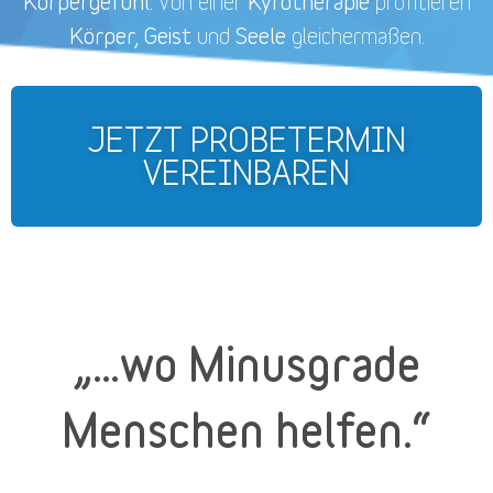
Körpergefühl.
Kyrotherapie
Von einer
profitieren
Körper, Geist
Seele
und
gleichermaßen.
JETZT PROBETERMIN
VEREINBAREN
„…wo Minusgrade
Menschen helfen.“