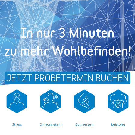
In nur 3 Minuten
zu mehr Wohl­befinden!
JETZT PROBETERMIN BUCHEN
Stress
Leistung
Immunsystem
Schmerzen