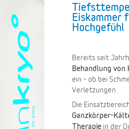
Tiefsttempe
Eiskammer f
Hochgefühl
Bereits seit Jah
Behandlung von
ein – ob bei Sch
Verletzungen.
Die
Einsatzbereic
Ganzkörper-Käl
Therapie
in der O