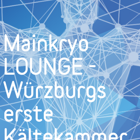
Mainkryo
LOUNGE -
Würzburgs
erste
Kältekammer