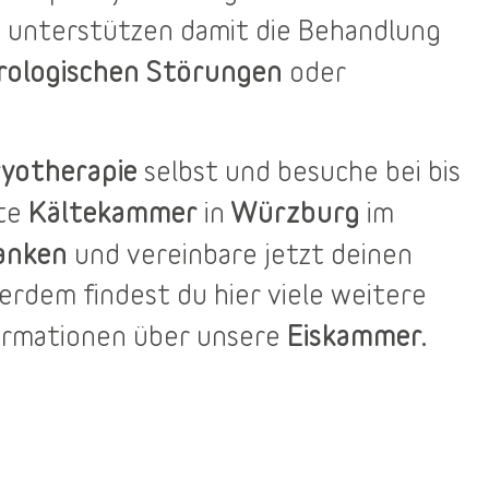
 unterstützen damit die Behandlung
rologischen Störungen
oder
yotherapie
selbst und besuche bei bis
Kältekammer
Würzburg
ste
in
im
anken
und vereinbare jetzt deinen
ßerdem findest du
hier
viele weitere
Eiskammer.
ormationen über unsere