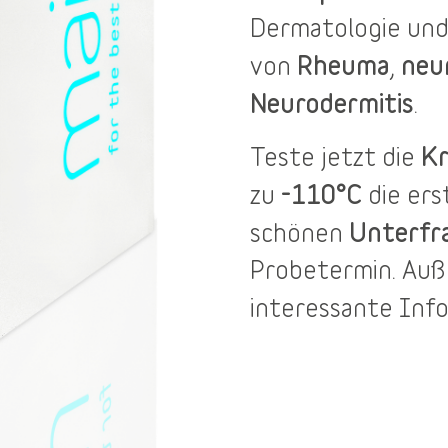
Dermatologie und
Rheuma
neu
von
,
Neurodermitis
.
Kr
Teste jetzt die
-110°C
zu
die er
Unterfr
schönen
Probetermin
. Au
interessante Inf