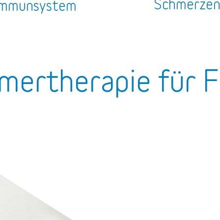
Schmerze
mmunsystem
mertherapie für F