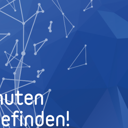
nuten
efinden!