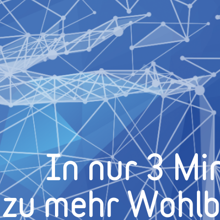
In nur 3 Mi
zu mehr Wohl­b