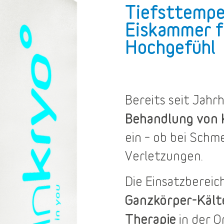
Tiefsttempe
Eiskammer f
Hochgefühl
Bereits seit Jah
Behandlung von
ein – ob bei Sch
Verletzungen.
Die
Einsatzbereic
Ganzkörper-Käl
Therapie
in der O