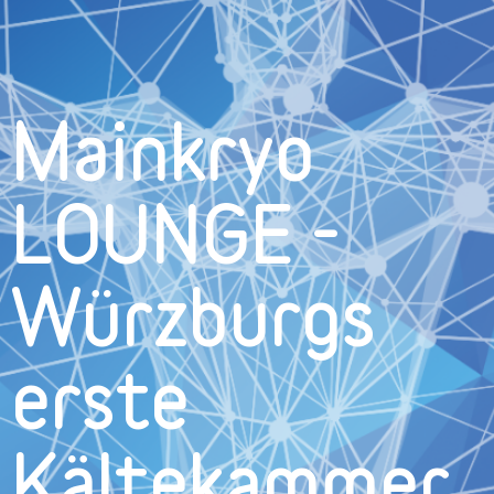
Mainkryo
LOUNGE -
Würzburgs
erste
Kältekammer