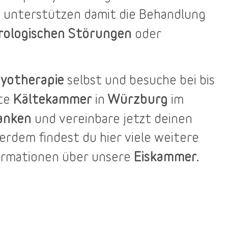
 unterstützen damit die Behandlung
rologischen Störungen
oder
yotherapie
selbst und besuche bei bis
Kältekammer
Würzburg
ste
in
im
anken
und vereinbare jetzt deinen
ßerdem findest du
hier
viele weitere
Eiskammer.
ormationen über unsere