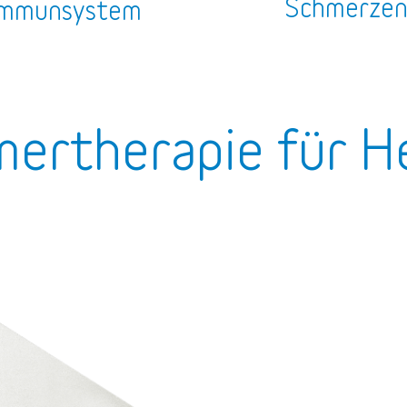
Schmerze
mmunsystem
ertherapie für He