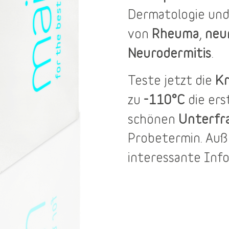
Dermatologie und
Rheuma
neu
von
,
Neurodermitis
.
Kr
Teste jetzt die
-110°C
zu
die er
Unterfr
schönen
Probetermin
. Au
interessante Inf