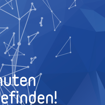
nuten
efinden!