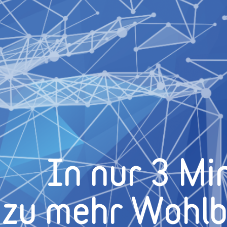
In nur 3 Mi
zu mehr Wohl­b