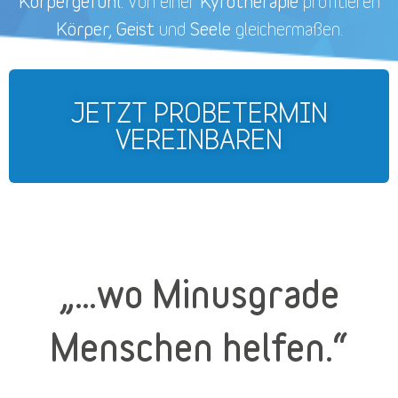
Körpergefühl.
Kyrotherapie
Von einer
profitieren
Körper, Geist
Seele
und
gleichermaßen.
JETZT PROBETERMIN
VEREINBAREN
„…wo Minusgrade
Menschen helfen.“