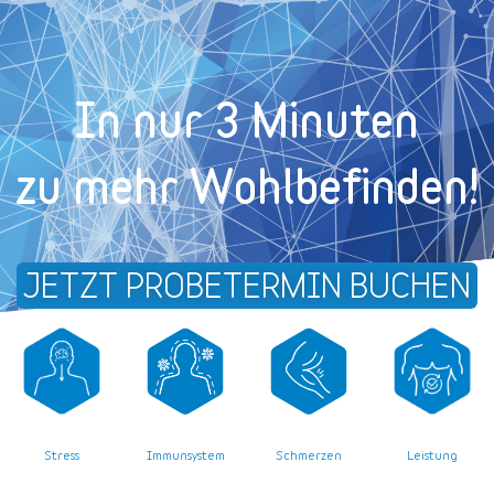
In nur 3 Minuten
zu mehr Wohl­befinden!
JETZT PROBETERMIN BUCHEN
Stress
Leistung
Immunsystem
Schmerzen