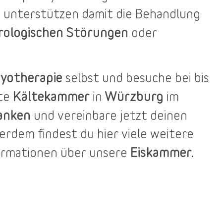
 unterstützen damit die Behandlung
rologischen Störungen
oder
yotherapie
selbst und besuche bei bis
Kältekammer
Würzburg
ste
in
im
anken
und vereinbare jetzt deinen
ßerdem findest du
hier
viele weitere
Eiskammer.
ormationen über unsere