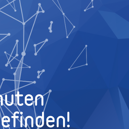
nuten
efinden!