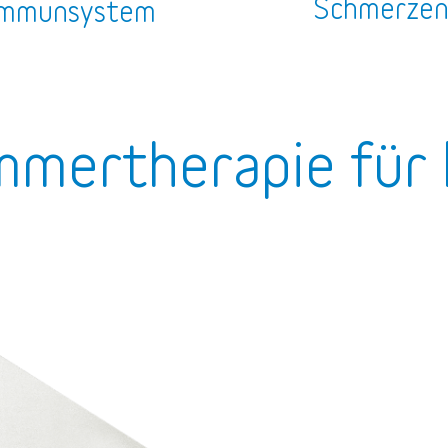
Schmerze
mmunsystem
mmertherapie für 