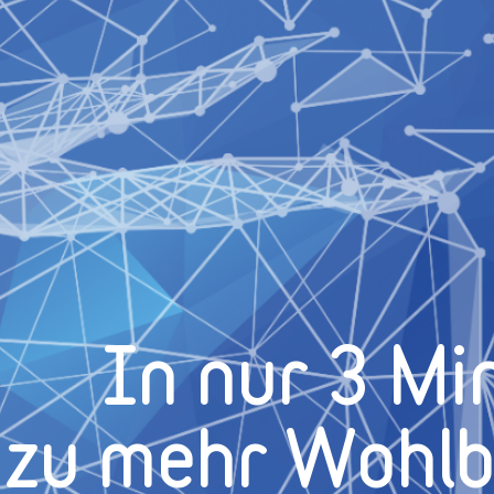
In nur 3 Mi
zu mehr Wohl­b