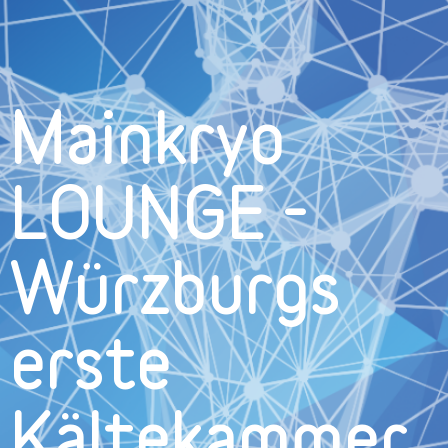
Mainkryo
LOUNGE -
Würzburgs
erste
Kältekammer