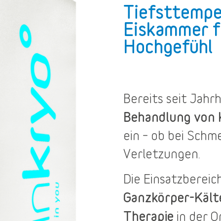
Tiefsttempe
Eiskammer f
Hochgefühl
Bereits seit Jah
Behandlung von
ein – ob bei Sch
Verletzungen.
Die
Einsatzbereic
Ganzkörper-Käl
Therapie
in der O