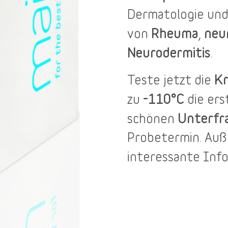
Dermatologie und
Rheuma
neu
von
,
Neurodermitis
.
Kr
Teste jetzt die
-110°C
zu
die er
Unterfr
schönen
Probetermin
. Au
interessante Inf