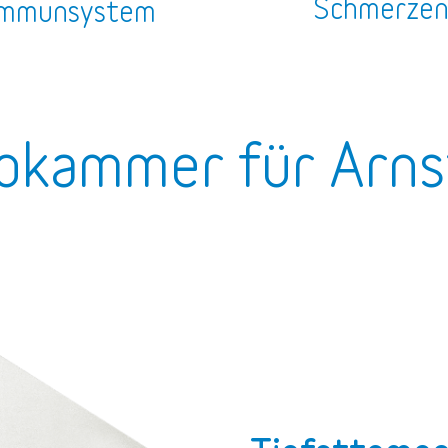
Schmerze
mmunsystem
okammer für Arns