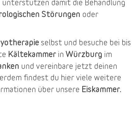
 unterstützen damit die Behandlung
rologischen Störungen
oder
yotherapie
selbst und besuche bei bis
Kältekammer
Würzburg
ste
in
im
anken
und vereinbare jetzt deinen
ßerdem findest du
hier
viele weitere
Eiskammer.
ormationen über unsere