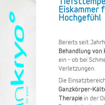
Tiefsttempe
Eiskammer f
Hochgefühl
Bereits seit Jah
Behandlung von
ein – ob bei Sch
Verletzungen.
Die
Einsatzbereic
Ganzkörper-Käl
Therapie
in der O