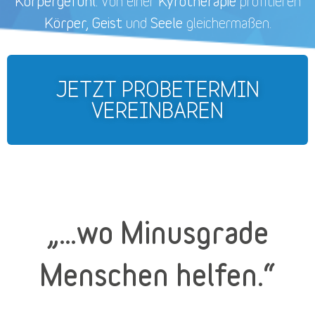
Körpergefühl.
Kyrotherapie
Von einer
profitieren
Körper, Geist
Seele
und
gleichermaßen.
JETZT PROBETERMIN
VEREINBAREN
„…wo Minusgrade
Menschen helfen.“