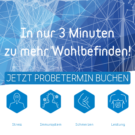
In nur 3 Minuten
zu mehr Wohl­befinden!
JETZT PROBETERMIN BUCHEN
Stress
Leistung
Immunsystem
Schmerzen