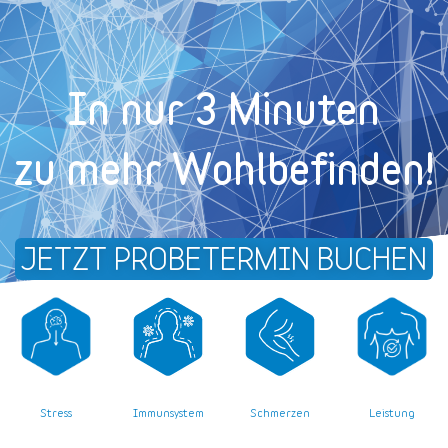
In nur 3 Minuten
zu mehr Wohl­befinden!
JETZT PROBETERMIN BUCHEN
Stress
Leistung
Immunsystem
Schmerzen