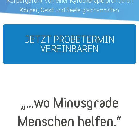
Körpergefühl.
Kyrotherapie
Von einer
profitieren
Körper, Geist
Seele
und
gleichermaßen.
JETZT PROBETERMIN
VEREINBAREN
„…wo Minusgrade
Menschen helfen.“