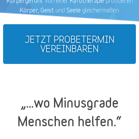
Körpergefühl.
Kyrotherapie
Von einer
profitieren
Körper, Geist
Seele
und
gleichermaßen.
JETZT PROBETERMIN
VEREINBAREN
„…wo Minusgrade
Menschen helfen.“