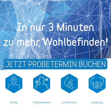
In nur 3 Minuten
zu mehr Wohl­befinden!
JETZT PROBETERMIN BUCHEN
Stress
Leistung
Immunsystem
Schmerzen