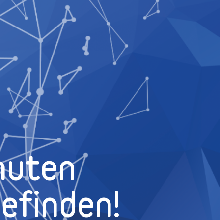
nuten
efinden!