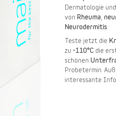
Dermatologie und
Rheuma
neu
von
,
Neurodermitis
.
Kr
Teste jetzt die
-110°C
zu
die er
Unterfr
schönen
Probetermin
. Au
interessante Inf