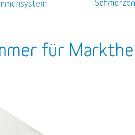
Schmerze
mmunsystem
mer für Markthe