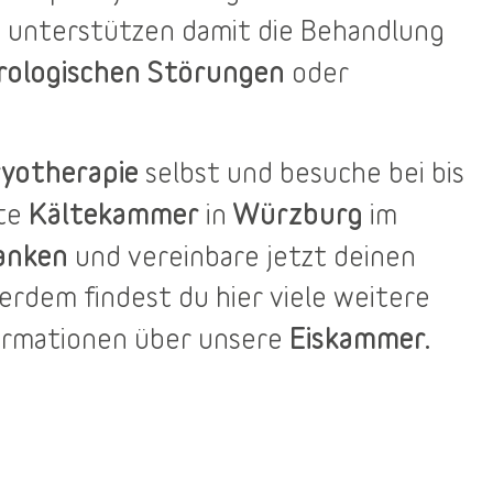
 unterstützen damit die Behandlung
rologischen Störungen
oder
yotherapie
selbst und besuche bei bis
Kältekammer
Würzburg
ste
in
im
anken
und vereinbare jetzt deinen
ßerdem findest du
hier
viele weitere
Eiskammer.
ormationen über unsere