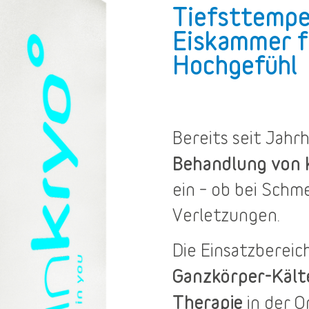
Tiefsttempe
Eiskammer f
Hochgefühl
Bereits seit Jah
Behandlung von
ein – ob bei Sch
Verletzungen.
Die
Einsatzbereic
Ganzkörper-Käl
Therapie
in der O