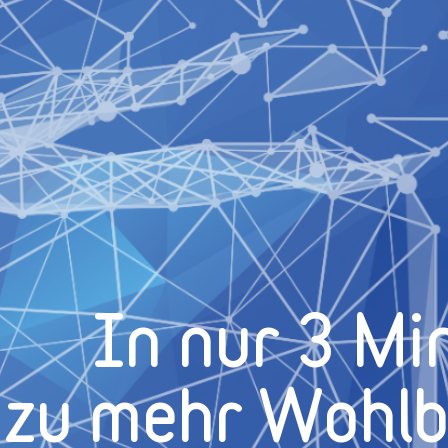
In nur 3 Mi
zu mehr Wohl­b