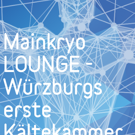
Mainkryo
LOUNGE -
Würzburgs
erste
Kältekammer