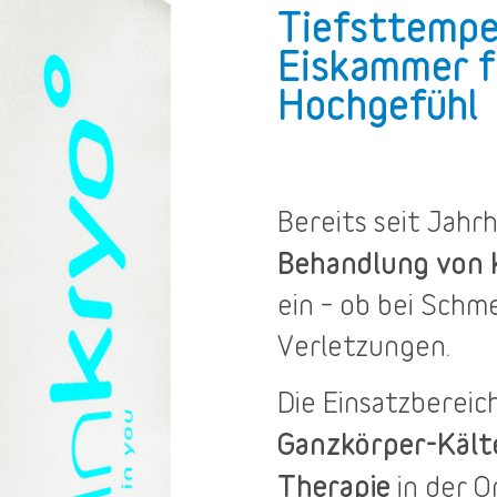
Tiefsttempe
Eiskammer f
Hochgefühl
Bereits seit Jah
Behandlung von
ein – ob bei Sch
Verletzungen.
Die
Einsatzbereic
Ganzkörper-Käl
Therapie
in der O