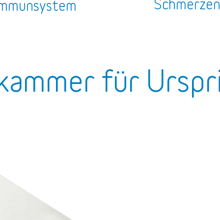
Schmerze
mmunsystem
kammer für Urspr