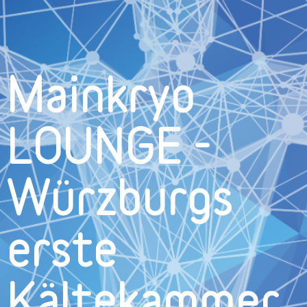
Mainkryo
LOUNGE -
Würzburgs
erste
Kältekammer