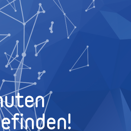
nuten
efinden!