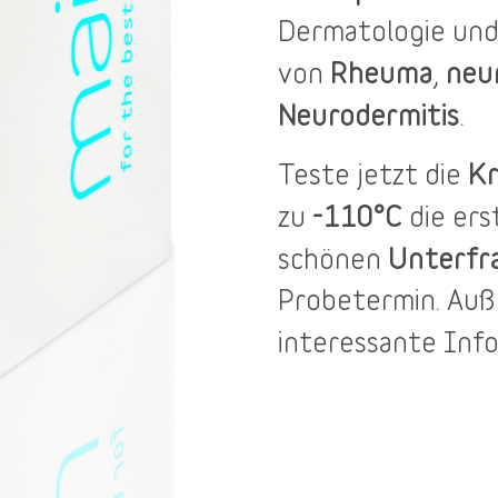
Dermatologie und
Rheuma
neu
von
,
Neurodermitis
.
Kr
Teste jetzt die
-110°C
zu
die er
Unterfr
schönen
Probetermin
. Au
interessante Inf