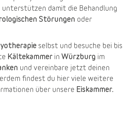
 unterstützen damit die Behandlung
rologischen Störungen
oder
yotherapie
selbst und besuche bei bis
Kältekammer
Würzburg
ste
in
im
anken
und vereinbare jetzt deinen
ßerdem findest du
hier
viele weitere
Eiskammer.
ormationen über unsere