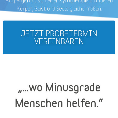
Körpergefühl.
Kyrotherapie
Von einer
profitieren
Körper, Geist
Seele
und
gleichermaßen.
JETZT PROBETERMIN
VEREINBAREN
„…wo Minusgrade
Menschen helfen.“