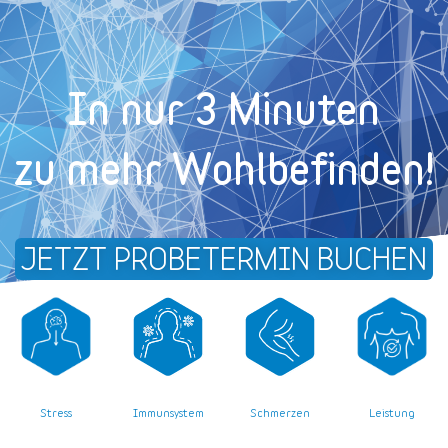
In nur 3 Minuten
zu mehr Wohl­befinden!
JETZT PROBETERMIN BUCHEN
Stress
Leistung
Immunsystem
Schmerzen